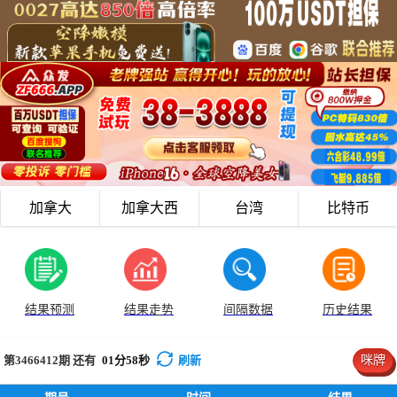
加拿大
加拿大西
台湾
比特币
结果预测
结果走势
间隔数据
历史结果
第3466412
期 还有
01
分
58
秒
刷新
咪牌